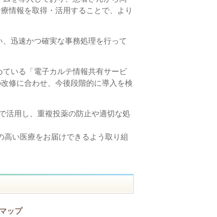
診療情報を取得・活用することで、より
お願いします。
い、迅速かつ確実な事務処理を行って
の手洗いをお願いします。
たします。
めている「電子カルテ情報共有サービ
の改修に合わせ、今後段階的に導入を検
せていただきます。
等で活用し、重複投薬の防止や適切な処
の高い医療をお届けできるよう取り組
マップ