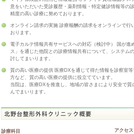
ご迷惑をおかけしますが、よろしくお願いいたします。
意をいただいた受診履歴・薬剤情報・特定健診情報等の
精度の高い診療に努めております。
新型コロナウイルス感染症対策について
コロナウイルス感染の拡大に対し、当院来院時にはマスクの着用を
オンライン請求の実施 診療報酬の請求をオンラインで行
来院された際には備え付けのアルコールでの手指消毒か、洗面所で
おります。
また発熱などの症状がある方は来院前に電話でのご連絡をお願いい
電子カルテ情報共有サービスへの対応（検討中） 国が進
ス」を通じた他院との診療情報共有について、システム
年末年始休診のお知らせ
討してまいります。
令和4年12月29日午後から令和5年1月4日まで年末年始の休診とさ
質の高い医療の提供 医療DXを通じて得た情報を診察室
方など、質の高い医療の提供に役立てています。
年内の12月29日は午前中のみの診察となります。
年始1月5日からは通常通りの診察です。
当院は、医療DXを推進し、地域の皆さまにより安全で質
んでまいります。
よろしくお願いいたします。
臨時休診のお知らせ
令和４年１０月１日土曜日の午後は休診となります。
午前中は通常通り診療いたします。
アクセス
診療科目
ご迷惑をおかけしますが、よろしくお願いいたします。