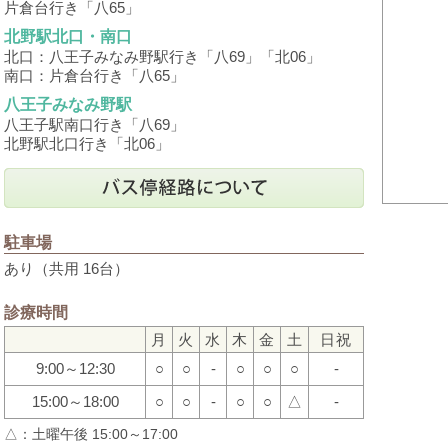
令和３年７月１０日土曜日の午後は休診させていただきます。
片倉台行き「八65」
午前中は通常通り診療いたします。
北野駅北口・南口
ご迷惑をおかけしますが、よろしくお願いいたします。
北口：八王子みなみ野駅行き「八69」「北06」
南口：片倉台行き「八65」
年末年始休診のお知らせ
八王子みなみ野駅
八王子駅南口行き「八69」
令和2年12月29日午後から令和3年1月3日まで年末年始の休診とさ
北野駅北口行き「北06」
年内の12月29日は午前中のみの診察となります。
年始1月4日からは通常通りの診察です。
よろしくお願いいたします。
駐車場
あり（共用 16台）
夏季休暇のお知らせ
令和２年８月２日（日）から８月１０日（月）まで休診とさせてい
診療時間
ご迷惑をおかけしますが、よろしくお願いいたします。
月
火
水
木
金
土
日祝
9:00～12:30
○
○
-
○
○
○
-
年末年始休診のお知らせ
15:00～18:00
○
○
-
○
○
△
-
年末年始の休診のお知らせ
令和元年12月28日午後から令和2年1月3日まで年末年始の休診と
△：土曜午後 15:00～17:00