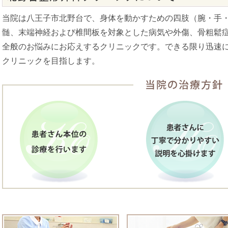
当院は八王子市北野台で、身体を動かすための四肢（腕・手
臨時休診のお知らせ
髄、末端神経および椎間板を対象とした病気や外傷、骨粗鬆
令和７年７月１２日（土）は臨時休診となります。
全般のお悩みにお応えするクリニックです。できる限り迅速
ご迷惑をおかけしますが、よろしくお願いいたします。
クリニックを目指します。
年末年始休診のお知らせ
令和6年12月28日午後から令和7年1月3日まで年末年始の休診とさ
年内の12月28日および年始1月4日は午前中のみの診察となります。
よろしくお願いいたします。
夏季休診のお知らせ
令和6年8月17日（土）～令和6年8月24日（土）まで夏季の休診と
ご迷惑をお掛けいたしますが、何卒ご了承ください。
年末年始休診のお知らせ