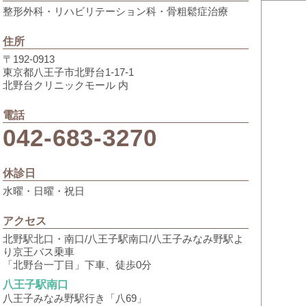
整形外科・リハビリテーション科・骨粗鬆症治療
夏季休診のお知らせ
住所
令和4年8月7日（日）～令和4年8月14日（日）まで夏季の休診と
〒192-0913
ご迷惑をお掛けいたしますが、何卒ご了承ください。
東京都八王子市北野台1-17-1
北野台クリニックモール 内
年末年始休診のお知らせ
電話
令和3年12月28日午後から令和4年1月3日まで年末年始の休診とさ
042-683-3270
年内の12月28日は午前中のみの診察となります。
年始1月4日からは通常通りの診察です。
休診日
よろしくお願いいたします。
水曜・日曜・祝日
夏季休診のお知らせ
アクセス
北野駅北口・南口/八王子駅南口/八王子みなみ野駅よ
令和3年8月8日（日）～令和3年8月15日（日）まで休診とさせてい
り京王バス乗車
ご迷惑をお掛けいたしますが、何卒ご了承ください。
「北野台一丁目」下車、徒歩0分
八王子駅南口
臨時休診のお知らせ
八王子みなみ野駅行き「八69」