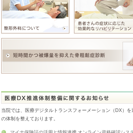
令和5年12月29日午後から令和5年1月3日まで年末年始の休診とさ
年内の12月29日は午前中のみの診察となります。
年始1月4日からは通常通りの診察です。
よろしくお願いいたします。
臨時休診のお知らせ
令和５年１０月２１日（土）の午後は休診となります。
午前中は通常通り診療いたします。
ご迷惑をおかけしますが、よろしくお願いいたします。
夏季休診のお知らせ
令和5年8月16日（水）～令和5年8月23日（水）まで夏季の休診と
ご迷惑をお掛けいたしますが、何卒ご了承ください。
当院では、医療デジタルトランスフォーメーション（DX）を
臨時休診のお知らせ
の体制を整えております。
令和５年７月２９日（土）の午後は休診となります。
午前中は通常通り診療いたします。
マイナ保険証の活用と情報連携 オンライン資格確認シス