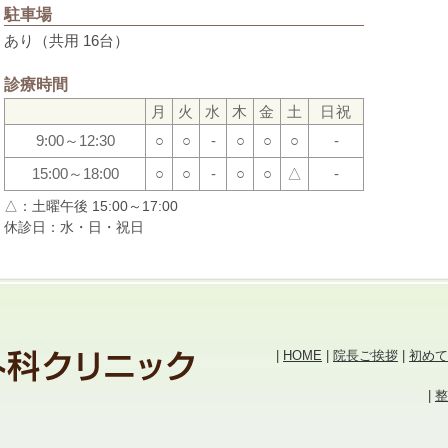
駐車場
あり（共用 16台）
診療時間
月
火
水
木
金
土
日祝
9:00～12:30
○
○
-
○
○
○
-
15:00～18:00
○
○
-
○
○
△
-
△：土曜午後 15:00～17:00
休診日：水・日・祝日
|
HOME
|
院長ご挨拶
|
初めて
|
整